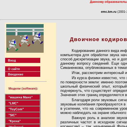
Данному образовательн
emc.km.ru
(2001-
Двоичное кодиров
Кодированию данного вида инфо
компьютера для обработки звука нач
способ дискретизации звука, но и д
Вход
данному вопросу сведений. Еще одн
Симаненкова, опубликованных в темат
О сайте
Итак, рассмотрим интересный и
Введение
Из курса физики известно, что
по поверхности земли: именно поэто
школьный физический опыт, который
Модели (software):
подчеркнуть, что существует определ
Значения этих границ определяются 
"машина Мано"
Благодаря роли звуковых сигна
"LMC"
звуковые колебания преобразуются в 
в усилении, что на современном уров
"ToyCom"
можно наблюдать на экране обычного
"SIC"
Важную роль в анализе звуков
"Кроха"
различных частот в исходном сигна
косинусам) – так называемый Фурье
"Нейман"