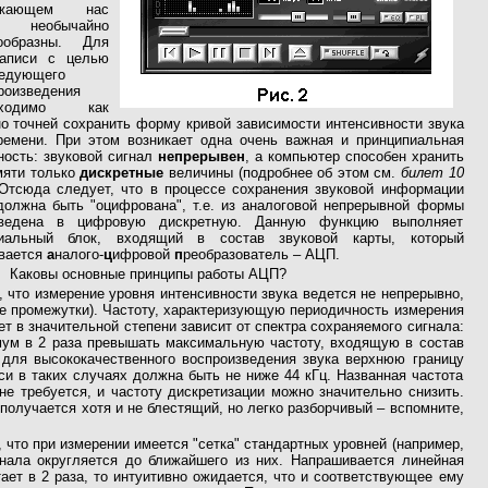
ужающем нас
е необычайно
ообразны. Для
аписи с целью
едующего
роизведения
бходимо как
о точней сохранить форму кривой зависимости интенсивности звука
ремени. При этом возникает одна очень важная и принципиальная
ность: звуковой сигнал
непрерывен
, а компьютер способен хранить
мяти только
дискретные
величины (подробнее об этом см.
билет 10
. Отсюда следует, что в процессе сохранения звуковой информации
должна быть "оцифрована", т.е. из аналоговой непрерывной формы
еведена в цифровую дискретную. Данную функцию выполняет
иальный блок, входящий в состав звуковой карты, который
вается
а
налого-
ц
ифровой
п
реобразователь – АЦП.
Каковы основные принципы работы АЦП?
т, что измерение уровня интенсивности звука ведется не непрерывно,
е промежутки). Частоту, характеризующую периодичность измерения
ет в значительной степени зависит от спектра сохраняемого сигнала:
имум в 2 раза превышать максимальную частоту, входящую в состав
у для высококачественного воспроизведения звука верхнюю границу
и в таких случаях должна быть не ниже 44 кГц. Названная частота
не требуется, и частоту дискретизации можно значительно снизить.
 получается хотя и не блестящий, но легко разборчивый – вспомните,
, что при измерении имеется "сетка" стандартных уровней (например,
гнала округляется до ближайшего из них. Напрашивается линейная
ет в 2 раза, то интуитивно ожидается, что и соответствующее ему