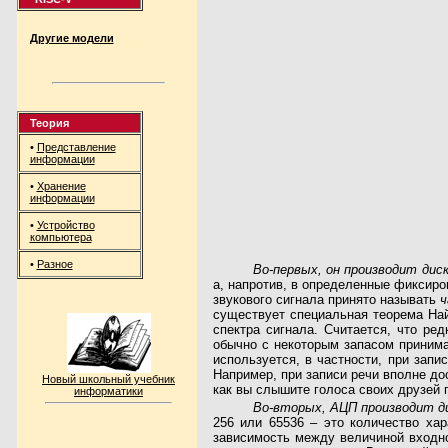
Другие модели
Теория
•
Представление
информации
•
Хранение
информации
•
Устройство
компьютера
•
Разное
Во-первых, он производит дис
а, напротив, в определенные фиксиро
звукового сигнала принято называть
ч
существует специальная теорема Най
спектра сигнала. Считается, что ре
обычно с некоторым запасом принима
используется, в частности, при запи
Например, при записи речи вполне дос
Новый школьный учебник
как вы слышите голоса своих друзей 
информатики
Во-вторых, АЦП производит д
256 или 65536 – это количество ха
зависимость между величиной входно