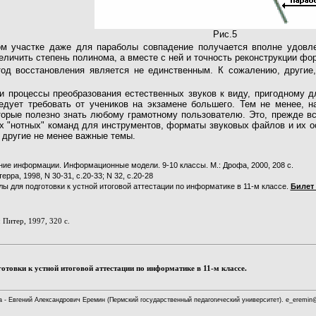
Рис.5
ом участке даже для параболы совпадение получается вполне удовле
личить степень полинома, а вместе с ней и точность реконструкции фо
од восстановления является не единственным. К сожалению, другие
и процессы преобразования естественных звуков к виду, пригодному 
ледует требовать от учеников на экзамене большего. Тем не менее, 
торые полезно знать любому грамотному пользователю. Это, прежде все
х "нотных" команд для инструментов, форматы звуковых файлов и их 
и другие не менее важные темы.
ие информации. Информационные модели. 9-10 классы. М.: Дрофа, 2000, 208 с.
ра, 1998, N 30-31, с.20-33; N 32, с.20-28
ы для подготовки к устной итоговой аттестации по информатике в 11-м классе.
Билет 
 Питер, 1997, 320 с.
товки к устной итоговой аттестации по информатике в 11-м классе.
а - Евгений Александрович Еремин (Пермский государственный педагогический университет). e_eremi