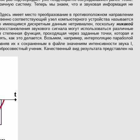
ичную систему. Теперь мы знаем, что и звуковая информация не
 Здесь имеет место преобразование в противоположном направлении
твенно соответствующий узел компьютерного устройства называется
 по имеющимся дискретным данным нетривиален, поскольку
никакой
осстановления звукового сигнала могут использоваться различные
 степенная функция, проходящая через заданные точки, которая и
ять, как это делается. Возьмем, например, интерполяцию параболой
вняв их к сохраненным в файле значениям интенсивности звука I,
обросовестный ученик. Качественный вид результата представлен на