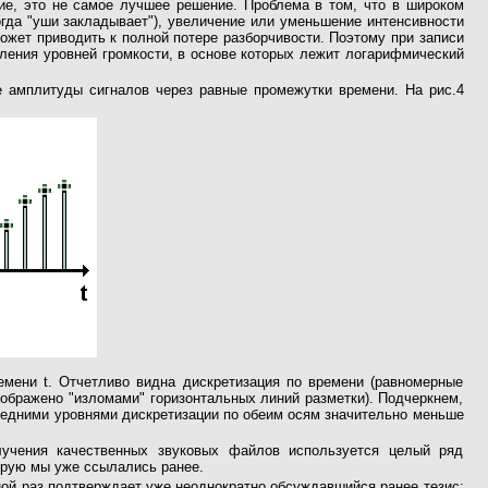
ние, это не самое лучшее решение. Проблема в том, что в широком
огда "уши закладывает"), увеличение или уменьшение интенсивности
может приводить к полной потере разборчивости. Поэтому при записи
ления уровней громкости, в основе которых лежит логарифмический
 амплитуды сигналов через равные промежутки времени. На рис.4
ремени t. Отчетливо видна дискретизация по времени (равномерные
изображено "изломами" горизонтальных линий разметки). Подчеркнем,
оседними уровнями дискретизации по обеим осям значительно меньше
учения качественных звуковых файлов используется целый ряд
торую мы уже ссылались ранее.
ой раз подтверждает уже неоднократно обсуждавшийся ранее тезис: