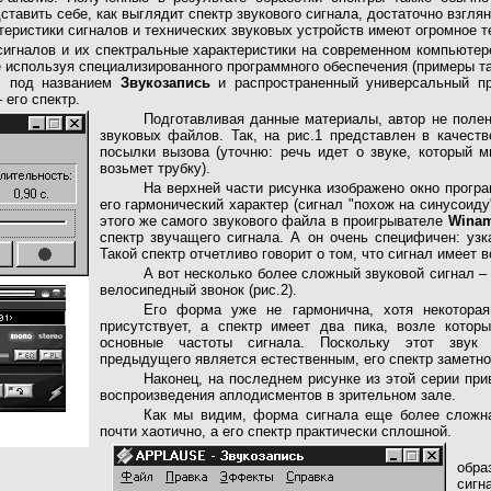
дставить себе, как выглядит спектр звукового сигнала, достаточно взг
еристики сигналов и технических звуковых устройств имеют огромное те
гналов и их спектральные характеристики на современном компьютере н
 используя специализированного программного обеспечения (примеры та
s под названием
Звукозапись
и распространенный универсальный п
 его спектр.
Подготавливая данные материалы, автор не поле
звуковых файлов. Так, на рис.1 представлен в качест
посылки вызова (уточню: речь идет о звуке, который 
возьмет трубку).
На верхней части рисунка изображено окно прог
его гармонический характер (сигнал "похож на синусоиду
этого же самого звукового файла в проигрывателе
Wina
спектр звучащего сигнала. А он очень специфичен: узк
Такой спектр отчетливо говорит о том, что сигнал имеет 
А вот несколько более сложный звуковой сигнал –
велосипедный звонок (рис.2).
Его форма уже не гармонична, хотя некоторая
присутствует, а спектр имеет два пика, возле котор
основные частоты сигнала. Поскольку этот звук
предыдущего является естественным, его спектр заметно
Наконец, на последнем рисунке из этой серии при
воспроизведения аплодисментов в зрительном зале.
Как мы видим, форма сигнала еще более сложна
почти хаотично, а его спектр практически сплошной.
обра
си