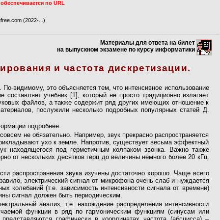
 обеспечивается по URL
ree.com (2022-...)
Материалы для ответа на билет
на выпускном экзамене по курсу информатики
ирования и частота дискретизации.
 По-видимому, это объясняется тем, что интенсивное использование
 составляет учебник [1], который не просто традиционно излагает
вуковых файлов, а также содержит ряд других имеющих отношение к
атериалов, послужили несколько подробных популярных статей Д.
формации подробнее.
 совсем не обязательно. Например, звук прекрасно распространяется
прикладывают ухо к земле. Напротив, существует весьма эффектный
вук находящегося под герметичным колпаком звонка. Важно также
рно от нескольких десятков герц до величины немного более 20 кГц.
ости распространения звука изучены достаточно хорошо. Чаще всего
равило, электрический сигнал от микрофона очень слаб и нуждается
ых колебаний (т.е. зависимость интенсивности сигнала от времени)
ины сигнал должен быть периодическим.
пектральный анализ, т.е. нахождение распределения интенсивности
учаемой функции в ряд по гармоническим функциям (синусам или
 представляются графически в координатах частота (абсцисса) –