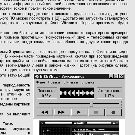
лянуть на информационный дисплей современного высококачественного
оретическое и практическое значение.
е только не представляет никакого труда, но, напротив, доступно
кого ПО можно посмотреть в [2]). Достаточно запустить стандартную
роигрыватель звуковых файлов
Winamp
. Первая программа будет
нился подобрать для иллюстрации несколько характерных примеров
ве примера простейший "искусственный" звук – телефонный сигнал
мы слышим, когда ожидаем, пока абонент на другом конце провода
раммы
Звукозапись
, показывающее форму сигнала. Отчетливо виден
"). В нижней части приведена картинка, снятая при воспроизведении
mp
, который для нас сейчас замечателен только тем, что отображает
ая вертикальная линия в районе низких частот (на рисунке слева).
всего одну характерную частоту.
 это затухающий
 периодичность
ых группируются
 в отличие от
 сложнее.
ведены картинки
я, он выглядит
Таким
зом, звуковые
гналы в