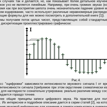
х случаях так и делается, но, как показывает более детальное изуче
кое ухо не является линейным. Например, при очень громких звуках (к
ремя как при восприятии шепота очень незначительное падение уровня 
тном кодировании, часто используют различные неравномерные распреде
ляющие формулы для них можно посмотреть в дополнительной книге [1]).
а мы получаем поток целых чисел, представляющих собой стандартные
 дискретизации проиллюстрировано графически:
Рис.4.
сс "оцифровки" зависимости интенсивности звукового сигнала I от в
 интенсивности сигнала (требуемое при этом округление схематически 
и для наглядности сознательно утрирована: реально различие между с
едается гораздо точнее.
ее общие принципы записи цифрового звука. На практике для пол
 Их интересное и подробное описание дается в серии статей [2], на ко
ния звуковой информации для хранения в памяти компьютера в очередн