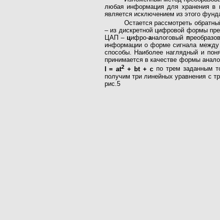
любая информация для хранения в к
является исключением из этого фунд
Остается рассмотреть обратны
– из дискретной цифровой формы пре
ЦАП –
ц
ифро-
а
налоговый
п
реобразо
информации о форме сигнала между с
способы. Наиболее наглядный и поня
принимается в качестве формы аналог
2
I = at
+ bt + c
по трем заданным то
получим три линейных уравнения с тр
рис.5