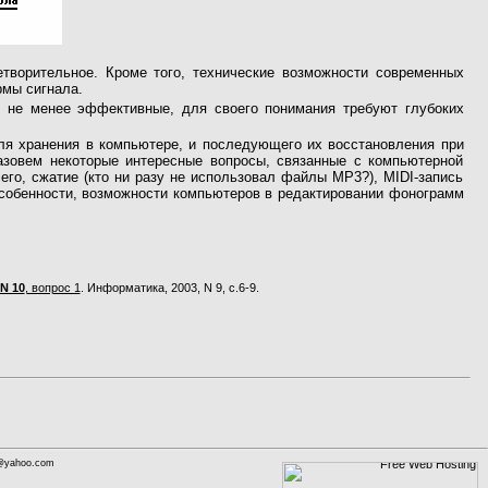
творительное. Кроме того, технические возможности современных
рмы сигнала.
, не менее эффективные, для своего понимания требуют глубоких
для хранения в компьютере, и последующего их восстановления при
назовем некоторые интересные вопросы, связанные с компьютерной
го, сжатие (кто ни разу не использовал файлы MP3?), MIDI-запись
особенности, возможности компьютеров в редактировании фонограмм
N 10
, вопрос 1
. Информатика, 2003, N 9, с.6-9.
n@yahoo.com