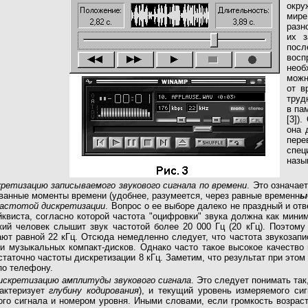
окр
мир
разн
их з
посл
восп
нео
можн
от в
труд
в па
[3])
она 
пер
спец
назы
кретизацию записываемого звукового сигнала по времени
. Это означае
ванные моменты времени (удобнее, разумеется, через равные временн
ы
астотой дискретизации
. Вопрос о ее выборе далеко не праздный и отв
квиста, согласно которой частота "оцифровки" звука должна как мин
дкий человек слышит звук частотой более 20 000 Гц (20 кГц). Поэтом
ют равной 22 кГц. Отсюда немедленно следует, что частота звукозапис
си музыкальных компакт-дисков. Однако часто такое высокое качество 
таточно частоты дискретизации 8 кГц. Заметим, что результат при этом
по телефону.
искретизацию амплитуды звукового сигнала
. Это следует понимать так
рактеризует
глубину кодирования
), и текущий уровень измеряемого си
го сигнала и номером уровня. Иными словами, если громкость возраста