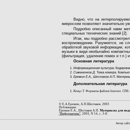
Видно, что на интерполируем
микросхем позволяют значительно уве
Подробно описанный нами мет
специальных технических знаний [2].
Итак, мы подробно рассмотрел
воспроизведении. Разумеется, не с
обработкой звуковой информации, ко
музыки в виде необычайно компактны
(фильтрация, удаление помех и т.п.) 
Основная литература
Информационная культура: Кодирован
Симаненков Д.
Тема номера. Компьютер
Еремин Е.А., Шестаков А.П.
Материал
Дополнительная литература
Кенцл Т.
Форматы файлов Internet. СПб.:
© Е.А.Еремин, А.П.Шестаков. 2003
Публикация:
Еремин Е.А., Шестаков А.П.
Материалы для подго
"Информатика"
, 2003, N 14, с. 3-8.
Автор сайт