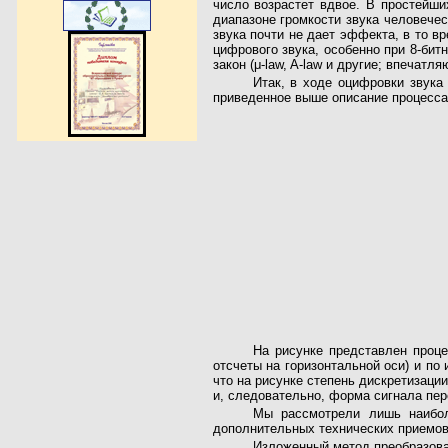
число возрастет вдвое. В простейши
диапазоне громкости звука человечес
звука почти не дает эффекта, в то в
цифрового звука, особенно при 8-би
закон (μ-law, A-law и другие; впечат
Итак, в ходе оцифровки звук
приведенное выше описание процесса
На рисунке представлен проце
отсчеты на горизонтальной оси) и по
что на рисунке степень дискретизаци
и, следовательно, форма сигнала пер
Мы рассмотрели лишь наибол
дополнительных технических приемов.
Изложенный метод преобразова