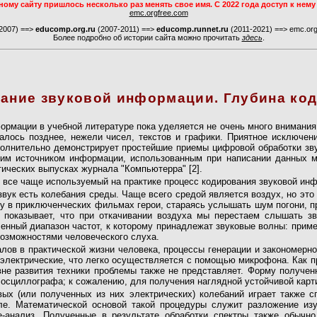
ому сайту пришлось несколько раз менять свое имя. С 2022 года доступ к нему
emc.orgfree.com
2007) ==>
educomp.org.ru
(2007-2011) ==>
educomp.runnet.ru
(2011-2021) ==> emc.orgf
Более подробно об истории сайта можно прочитать
здесь
.
ание звуковой информации. Глубина код
рмации в учебной литературе пока уделяется не очень много внимания.
алось позднее, нежели чисел, текстов и графики. Приятное исключение
ополнительно демонстрирует простейшие приемы цифровой обработки з
им источником информации, использованным при написании данных м
ических выпусках журнала "Компьютерра" [2].
 все чаще используемый на практике процесс кодирования звуковой ин
 звук есть колебания среды. Чаще всего средой является воздух, но это
му в приключенческих фильмах герои, стараясь услышать шум погони, 
 показывает, что при откачивании воздуха мы перестаем слышать з
енный диапазон частот, к которому принадлежат звуковые волны: приме
возможностями человеческого слуха.
лов в практической жизни человека, процессы генерации и закономерн
электрические, что легко осуществляется с помощью микрофона. Как п
не развития техники проблемы также не представляет. Форму полученн
 осциллографа; к сожалению, для получения наглядной устойчивой карт
ых (или полученных из них электрических) колебаний играет также с
ле. Математической основой такой процедуры служит разложение из
-анализ. Полученные в результате обработки спектры также обычно