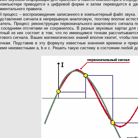
омпьютере приводится к цифровой форме и затем переводится в дво
аментального правила.
й процесс – воспроизведение записанного в компьютерный файл звука.
дставления сигнала в непрерывную аналоговую, поэтому вполне естес
ватель. Процесс реконструкции первоначального аналогового сигнала
оседними отсчетами не сохранилось. В разных звуковых картах для в
тный из них состоит в том, что по имеющимся точкам рассчитывается
ового сигнала. Ваших математических знаний вполне хватит, чтобы пон
чкам. Подставив в эту формулу известные значения времени и прира
емя неизвестными a, b и c. Решить такую систему в состоянии любой д