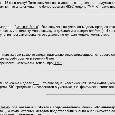
Уже 15-я по счету! Тоже зарубежная, и довольно тщательно продуманная
мню, что аналогичная, но более мощная RISC-модель "
MMIX
" также пр
модель - "
машина Мано
". Эта зарубежная учебная модель предназнача
о поэтому в колонку меню ссылку я добавил и в раздел
hardware
). И хо
зучения программирования это далеко не лучшая модель компьютера.
.nm.ru заняли какие-то люди, тщательно открещивающиеся от своего со
ал на себя ссылки в течении 8 лет!
ереносить материалы, теперь про
"Е97"
.
л - описание модели
SIC
. Это еще одна "классическая" зарубежная учебн
ели, SIC предложен и разработан в учебнике, т.е. фактически является
статью
под названием "
Анализ содержательной линии «Компьюте
омощью компьютерных методов представления знаний анализируется со
более цельным и логичным.