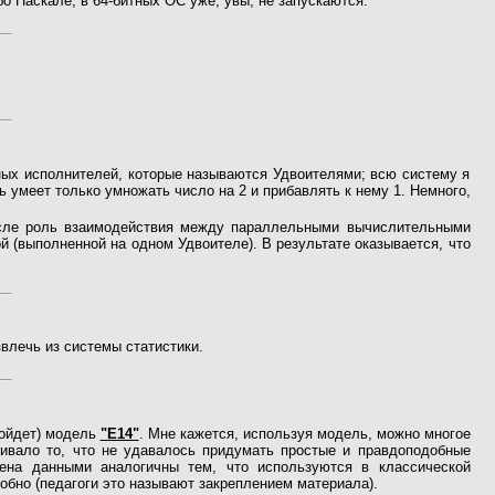
о Паскале, в 64-битных ОС уже, увы, не запускаются.
ных исполнителей, которые называются Удвоителями; всю систему я
 умеет только умножать число на 2 и прибавлять к нему 1. Немного,
исле роль взаимодействия между параллельными вычислительными
 (выполненной на одном Удвоителе). В результате оказывается, что
звлечь из системы статистики.
дойдет) модель
"Е14"
. Мне кажется, используя модель, можно многое
ливало то, что не удавалось придумать простые и правдоподобные
ена данными аналогичны тем, что используются в классической
добно (педагоги это называют закреплением материала).