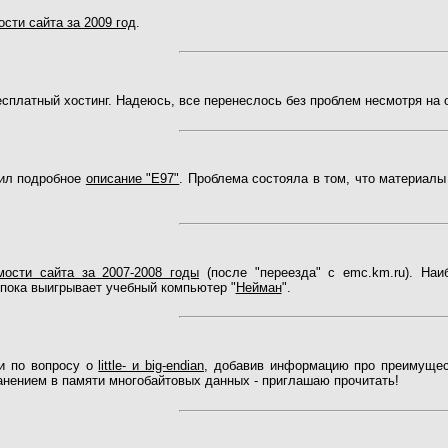
сти сайта за 2009 год
.
сплатный хостинг. Надеюсь, все перенеслось без проблем несмотря на 
жил подробное
описание "Е97"
. Проблема состояла в том, что материалы
мости сайта за 2007-2008 годы
(после "переезда" с emc.km.ru). Наи
пока выигрывает учебный компьютер "
Нейман
".
и по вопросу о
little- и big-endian
, добавив информацию про преимущес
анением в памяти многобайтовых данных - приглашаю прочитать!