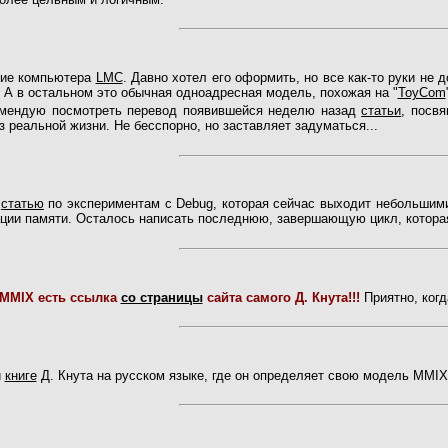
ние компьютера
LMC
. Давно хотел его оформить, но все как-то руки не
 А в остальном это обычная одноадресная модель, похожая на "
ToyCom
омендую посмотреть перевод появившейся неделю назад
статьи
, посв
 реальной жизни. Не бесспорно, но заставляет задуматься...
)
статью
по экспериментам c Debug, которая сейчас выходит небольшим
ации памяти. Осталось написать последнюю, завершающую цикл, котора
 MMIX есть ссылка
со страницы
сайта самого Д. Кнута!!!
Приятно, когд
й
книге
Д. Кнута на русском языке, где он определяет свою модель MMIX