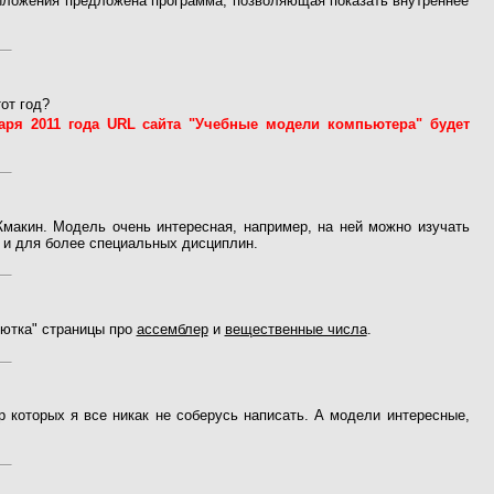
риложения предложена программа, позволяющая показать внутреннее
тот год?
аря 2011 года URL сайта "Учебные модели компьютера" будет
Жмакин. Модель очень интересная, например, на ней можно изучать
о и для более специальных дисциплин.
лютка" страницы про
ассемблер
и
вещественные числа
.
р которых я все никак не соберусь написать. А модели интересные,