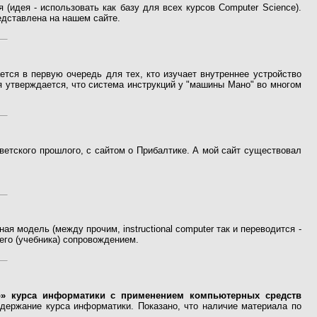
 (идея - использовать как базу для всех курсов Computer Science).
едставлена на нашем сайте.
ется в первую очередь для тех, кто изучает внутреннее устройство
тя утверждается, что система инструкций у "машины Мано" во многом
ветского прошлого, с сайтом о Прибалтике. А мой сайт существовал
ая модель (между прочим, instructional computer так и переводится -
 его (учебника) сопровождением.
р» курса информатики с применением компьютерных средств
держание курса информатики. Показано, что наличие материала по