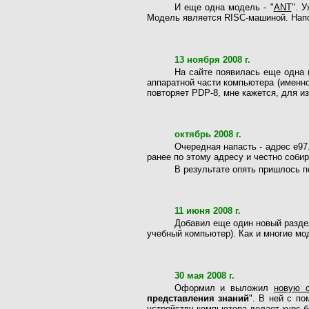
И еще одна модель - "
ANT
". 
Модель является RISC-машиной. Напо
13 ноября 2008 г.
На сайте появилась еще одна 
аппаратной части компьютера (именн
повторяет PDP-8, мне кажется, для и
октябрь 2008 г.
Очередная напасть - адрес e97
ранее по этому адресу и честно собир
В результате опять пришлось п
11 июня 2008 г.
Добавил еще один новый разде
учебный компьютер). Как и многие мод
30 мая 2008 г.
Оформил и выложил
новую 
представления знаний
". В ней с п
устройству компьютера делает курс 