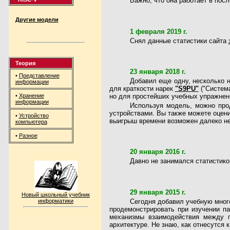
Важно, что она работает в пос
Другие модели
1 февраля 2019 г.
Снял данные статистики сайта
Теория
23 января 2018 г.
•
Представление
Добавил еще одну, несколько 
информации
для краткости нарек
"S9PU"
("Система
•
Хранение
но для простейших учебных упражнени
информации
Используя модель, можно про
устройствами. Вы также можете оцени
•
Устройство
выигрыш времени возможен далеко не
компьютера
•
Разное
20 января 2016 г.
Давно не занимался статистико
29 января 2015 г.
Новый школьный учебник
Сегодня добавил учебную мног
информатики
продемонстрировать при изучении п
механизмы взаимодействия между п
архитектуре. Не знаю, как отнесутся 