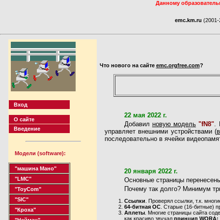
Данному образовательн
emc.km.ru
(2001-
Что нового на сайте
emc.orgfree.com
?
Вход
22 мая 2022 г.
О сайте
Добавил
новую модель
"fN8"
.
Введение
управляет внешними устройствами (
в
последовательно в ячейки видеопамят
Модели (software):
"машина Мано"
20 января 2022 г.
"LMC"
Основные страницы перенесены.
Почему так долго? Минимум тр
"ToyCom"
"SIC"
Ссылки
. Проверял ссылки, т.к. мног
64-битная ОС
. Старые (16-битные) 
"Кроха"
Аплеты
. Многие страницы сайта сод
как красиво звучал
принцип WORA: w
"Нейман"