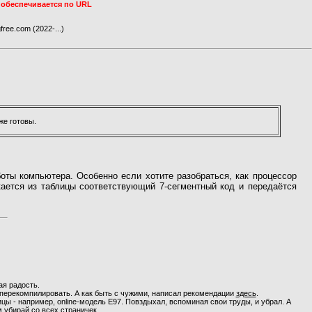
 обеспечивается по URL
ree.com (2022-...)
же готовы.
оты компьютера. Особенно если хотите разобраться, как процессор
кается из таблицы соответствующий 7-сегментный код и передаётся
ая радость.
 перекомпилировать. А как быть с чужими, написал рекомендации
здесь
.
ы - например, online-модель Е97. Повздыхал, вспоминая свои труды, и убрал. А
м убирай со всех страничек...