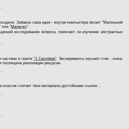
 доходили. Забавна сама идея - внутри компьютера бегает "Маленький
" или "
Малютку
".
ященной исследованию вопроса, помогают ли изучению абстрактных
и частями в газете
"1 Сентября"
. Эксперименты изучают стек - очень
я посвящена реализации рекурсии.
а классик считает твои материалы достойными ссылки...
.