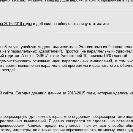
ледних версиях Windows. Предыдущие версии, откомпилированные в Турб
за 2016-2018 годы
и добавил на общую страницу статистики.
необычную, учебную модель вычислителя. Это система из 9 параллель
 из 9 параллельных Удвоителей"). Простой (не параллельный) Удвоитель
й годится. А вот в "S9PU" таких Удвоителей 10, причем ПУ0 главный.
демонстрировать основные идеи параллельных вычислений, в том ч
ть время выполнения параллельной программы и сравнить его с обычной
 всегда!
й сайта. Сегодня добавил
данные за 2013-2015 годы
, которые удалось и
опроцессорную (для компьютера с многоядерным процессором тоже по
араллельных вычислений. Я давно собирался ее сделать, но останав
роцессорами. Сейчас, вроде, получилось, причем все способы обм
к этому инженеры, но с точки зрения образования это, по-моему, очень у