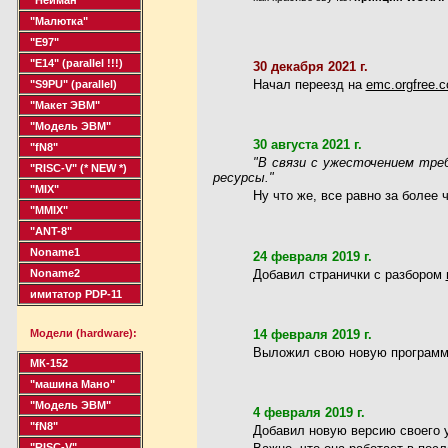
"Малютка"
"Е97"
"Е14"
(parallel !!!)
30 декабря 2021 г.
Начал переезд на
emc.orgfree.
"S9PU"
(parallel)
"Макет ЭВМ"
"Модель ЭВМ"
30 августа 2021 г.
"fN8"
"В связи с ужесточением тре
"RISC-V"
(* NEW *)
ресурсы."
"MIX"
Ну что же, все равно за более 
"MMIX"
"ANT-8"
Noname1
24 февраля 2019 г.
Noname2
Добавил странички с разбором
имитатор PDP-11
Модели (hardware):
14 февраля 2019 г.
Выложил свою новую програм
МК-152
"машина Мано"
"Модель ЭВМ"
4 февраля 2019 г.
"fN8"
Добавил новую версию своего 
"RISC-V"