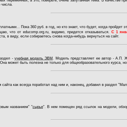
ых переменных, а это, поверьте, очень запутанная тема. В качестве п
 числа.
атными... Пока 360 руб. в год, но кто знает, что будет, когда пройдет э
аю, что от educomp.org.ru, видимо, придется отказываться.
С 1 янв
та, в виду, если собираетесь снова когда-нибудь вернуться на сайт.
раздел -
учебная модель ЭВМ
. Модель представляет ее автор - А.П. 
. Она может быть полезна не только для общеобразовательного курса, н
 сайта как всегда поработал над ним и, наконец, добавил в раздел "Ма
овым названием" "
сырье
". В нем помещен ряд ссылок на модели, обзо