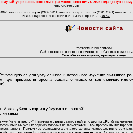
ому сайту пришлось несколько раз менять свое имя. С 2022 года доступ к нему
emc.orgfree.com
2007) ==>
educomp.org.ru
(2007-2011) ==>
educomp.runnet.ru
(2011-2021) ==> emc.orgf
Более подробно об истории сайта можно прочитать
здесь
.
Новости сайта
Уважаемые посетители!
Сайт постоянно совершенствуется, хотя базовые разделы у
Спасибо за посещение, приходите еще!
 Рекомендую ее для углубленного и детального изучения принципов раб
от, для примера
, интересная задача: считывается код клавиши, извле
и).
 Можно убирать картинку "мужика с лопатой".
и причины.
ие уже "не отзываются". Некоторые статьи удалось найти по другим URL, была маленьк
программы в 64-битных версиях Windows не запускаются. Свои программы постарался
ержали аплеты. Причем часто динамика аплета составляла главное достоинство страниц
rite once, run anywhere
или «
пиши один раз, запускай везде
». Вот именно, а пото