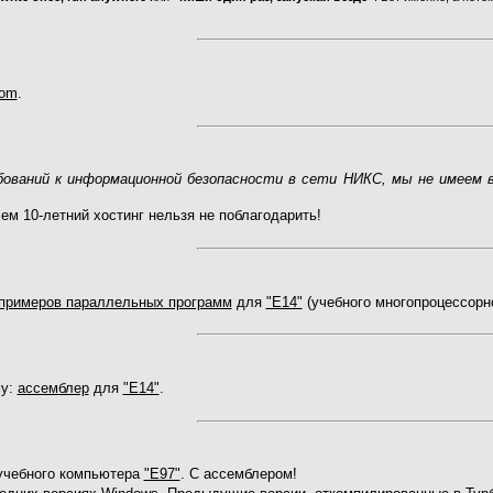
com
.
бований к информационной безопасности в сети НИКС, мы не имеем
чем 10-летний хостинг нельзя не поблагодарить!
примеров параллельных программ
для
"Е14"
(учебного многопроцессорн
му:
ассемблер
для
"Е14"
.
учебного компьютера
"Е97"
. С ассемблером!