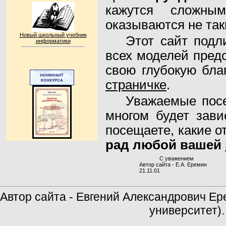
кажутся сложны
оказываются не та
Новый школьный учебник
Этот сайт подл
информатики
всех моделей пред
свою глубокую бла
страничке
.
Уважаемые посе
многом будет зави
посещаете, какие о
рад любой вашей
С уважением
Автор сайта - Е.А. Еремин
21.11.01
Автор сайта - Евгений Александрович Е
университет)