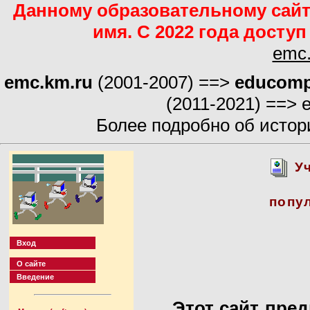
Данному образовательному сайт
имя. С 2022 года досту
emc.
emc.km.ru
(2001-2007) ==>
educomp
(2011-2021) ==> e
Более подробно об истор
У
попу
Вход
О сайте
Введение
Этот сайт пред