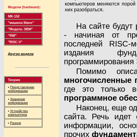
компьютеров меняются порой 
Модели (hardware):
них разобраться.
МК-152
"машина Мано"
На сайте будут
"Модель ЭВМ"
- начиная от п
"fN8"
последней RISC-
"RISC-V"
издания фунда
Другие модели
программирования
Помимо описа
многочисленные 
Теория
где это только 
•
Представление
информации
программное обе
•
Хранение
информации
Наконец, еще од
•
Устройство
сайта. Речь идет
компьютера
•
Разное
информации, осн
прочих
фундамент