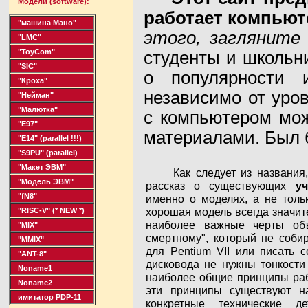
Модели (software):
работает компьют
"машина Мано"
этого, заглянит
"LMC"
"ToyCom"
студенты и школьни
"SIC"
о популярности 
"Кроха"
независимо от уро
"Нейман"
"Малютка"
с компьютером мож
"Е97"
материалами. Был б
"Е14"
(parallel !!!)
"S9PU"
(parallel)
"Макет ЭВМ"
Как следует из названия
"Модель ЭВМ"
рассказ о существующих
у
"fN8"
именно о моделях, а не толь
хорошая модель всегда значит
"RISC-V"
(* NEW *)
наиболее важные черты объ
"MIX"
смертному", который не соби
"MMIX"
для Pentium VII или писать 
"ANT-8"
дисковода не нужны тонкости 
Noname1
наиболее общие принципы раб
Noname2
эти принципы существуют н
имитатор PDP-11
конкретные технические д