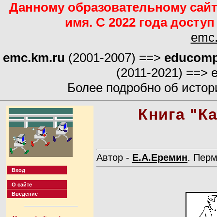
Данному образовательному сайт
имя. С 2022 года досту
emc.
emc.km.ru
(2001-2007) ==>
educomp
(2011-2021) ==> e
Более подробно об истор
Книга "К
Автор -
Е.А.Еремин
. Пер
Вход
О сайте
Введение