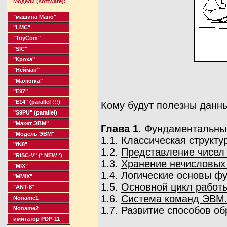
Модели (software):
"машина Мано"
"LMC"
"ToyCom"
"SIC"
"Кроха"
"Нейман"
"Малютка"
"Е97"
"Е14"
(parallel !!!)
Кому будут полезны данн
"S9PU"
(parallel)
"Макет ЭВМ"
Глава 1
. Фундаментальны
"Модель ЭВМ"
1.1. Классическая струк
"fN8"
1.2.
Представление чисел 
"RISC-V"
(* NEW *)
1.3.
Хранение нечисловых
"MIX"
1.4. Логические основы 
"MMIX"
1.5.
Основной цикл работ
"ANT-8"
1.6.
Система команд ЭВМ.
Noname1
1.7. Развитие способов о
Noname2
имитатор PDP-11