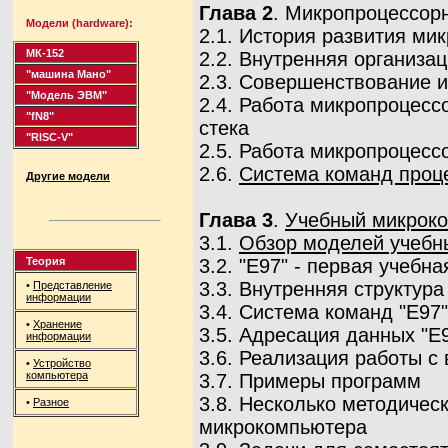
Глава 2
. Микропроцессор
Модели (hardware):
2.1. История развития ми
МК-152
2.2. Внутренняя организа
"машина Мано"
2.3. Совершенствование и
"Модель ЭВМ"
2.4. Работа микропроцесс
"fN8"
стека
"RISC-V"
2.5. Работа микропроцесс
2.6.
Система команд проц
Другие модели
Глава 3
.
Учебный микроко
3.1.
Обзор моделей учеб
Теория
3.2. "Е97" - первая учеб
3.3. Внутренняя структур
•
Представление
информации
3.4. Система команд "Е97"
•
Хранение
3.5. Адресация данных "Е
информации
3.6. Реализация работы с
•
Устройство
компьютера
3.7. Примеры программ
3.8. Несколько методичес
•
Разное
микрокомпьютера